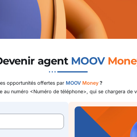
Devenir agent
MOOV
Mone
es opportunités offertes par
MOOV
Money
?
le au numéro <Numéro de téléphone>, qui se chargera de vo