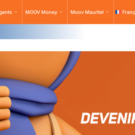
gents
MOOV Money
Moov Mauritel
Franç