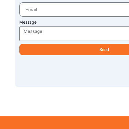
Message
Send