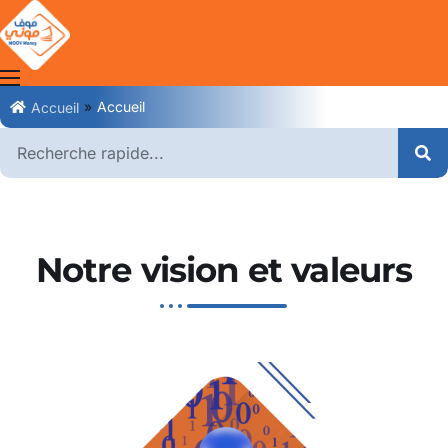
»
Accueil
Accueil
Clients
Marchands
Agents
Notre vision et valeurs
MOOV Money
Moov Mauritel