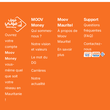
MOOV
Moov
Support
Money
Mauritel
Questions
fréquentes
Qui sommes-
À propos de
Ouvrez
(FAQ)
nous ?
Moov
votre
Mauritel
Contactez-
Notre vision
compte
nous
et valeurs
En savoir
Moov
plus
Le mot du
Money
DG
vous-
même quel
Carrières
que soit
Notre
votre
actualité
réseau en
Mauritanie
!