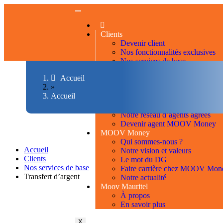
Clients
Devenir client
Nos fonctionnalités exclusives
Nos services de base
Nos tarifs
Accueil
Marchands
»
Nos marchands acceptants
Accueil
Devenir marchand MOOV Mon
Agents
Notre réseau d’agents agréés
Devenir agent MOOV Money
MOOV Money
Qui sommes-nous ?
Accueil
Notre vision et valeurs
Clients
Le mot du DG
Nos services de base
Faire carrière chez MOOV Mon
Transfert d’argent
Notre actualité
Moov Mauritel
À propos
En savoir plus
X