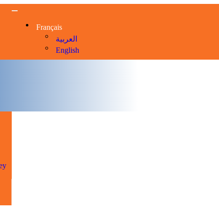
Français
العربية
English
X
ey
ey